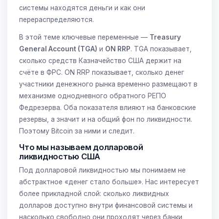
системы находятся деньги и как они
перераспределяются.
В этой теме ключевые переменные —
Treasury
General Account (TGA)
и
ON RRP
. TGA показывает,
сколько средств Казначейство США держит на
счёте в ФРС. ON RRP показывает, сколько денег
участники денежного рынка временно размещают в
механизме однодневного обратного РЕПО
Федрезерва. Оба показателя влияют на банковские
резервы, а значит и на общий фон по ликвидности.
Поэтому Bitcoin за ними и следит.
Что мы называем долларовой
ликвидностью США
Под долларовой ликвидностью мы понимаем не
абстрактное «денег стало больше». Нас интересует
более прикладной слой: сколько ликвидных
долларов доступно внутри финансовой системы и
насколько свободно они проходят через банки,