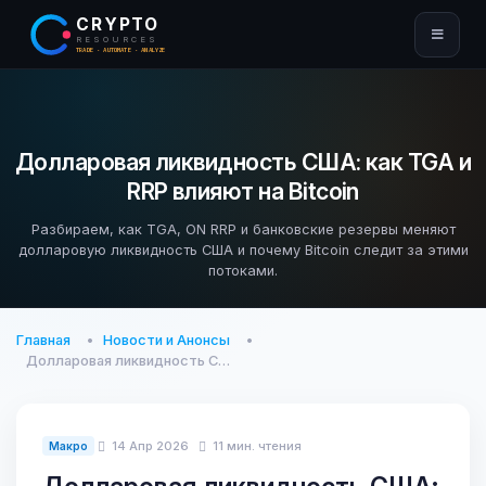
CRYPTO
RESOURCES
TRADE · AUTOMATE · ANALYZE
Долларовая ликвидность США: как TGA и
RRP влияют на Bitcoin
Разбираем, как TGA, ON RRP и банковские резервы меняют
долларовую ликвидность США и почему Bitcoin следит за этими
потоками.
Главная
Новости и Анонсы
Долларовая ликвидность С…
14 Апр 2026
11 мин. чтения
Макро