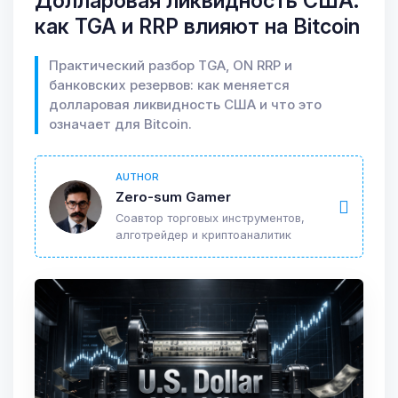
Долларовая ликвидность США:
как TGA и RRP влияют на Bitcoin
Практический разбор TGA, ON RRP и
банковских резервов: как меняется
долларовая ликвидность США и что это
означает для Bitcoin.
AUTHOR
Zero-sum Gamer
Соавтор торговых инструментов,
алготрейдер и криптоаналитик