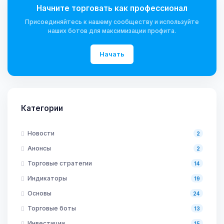
Начните торговать как профессионал
Присоединяйтесь к нашему сообществу и используйте
наших ботов для максимизации профита.
Начать
Категории
Новости
2
Анонсы
2
Торговые стратегии
14
Индикаторы
19
Основы
24
Торговые боты
13
Инвестиции
15