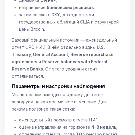
динамика
ON RRP
;
направление
банковских резервов
;
затем сверка с
DXY
, доходностями
государственных облигаций США и структурой
цены Bitcoin.
Базовый официальный источник — еженедельный
отчёт ФРС
H.4.1
. В нём отдельно видны
U.S.
Treasury, General Account
,
Reverse repurchase
agreements
и
Reserve balances with Federal
Reserve Banks
. От этого уровня и стоит
отталкиваться.
Параметры и настройки наблюдения
Мы не делаем выводы по одному дню и не
реагируем на каждое мелкое изменение. Для
режима полезнее такая сетка:
еженедельный просмотр отчёта H.4.1;
оценка направления на горизонте
4–8 недель
;
отдельная отметка, когда
TGA
быстро растёт