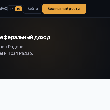
о
FAQ
Войти
Бесплатный доступ
EN
RU
 реферальный доход
рап Радара,
ы и Трап Радар,