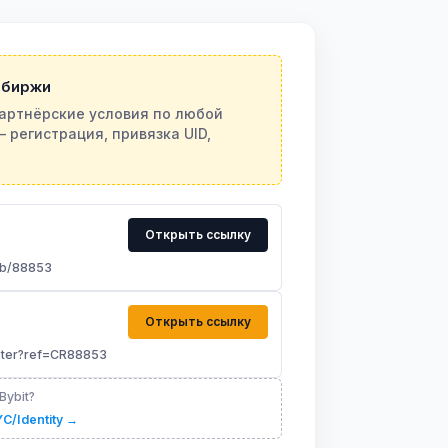
 биржи
артнёрские условия по любой
 регистрация, привязка UID,
Открыть ссылку
/b/88853
Открыть ссылку
ster?ref=CR88853
Bybit?
C/Identity →