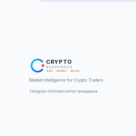
CRYPTO
RESOURCES
TRADE · AUTOMATE · ANALYZE
Market Intelligence for Crypto Traders
Telegram-бот
Новости
Чат трейдеров