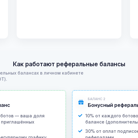
Как работают реферальные балансы
дельных балансах в личном кабинете
DT).
БАЛАНС 2
ланс
Бонусный реферал
 ботов — ваша доля
10% от каждого ботов
ы приглашённых
балансе (дополнитель
30% от оплат подписо
регулярному графику
рефералами.