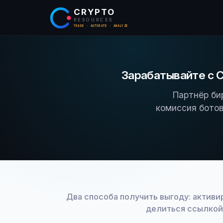
CRYPTO
RESOURCES
TRADE · AUTOMATE · ANALYZE
Зарабатывайте с C
Партнёр би
комиссия ботов
Два способа получить выгоду: активи
делиться ссылкой 