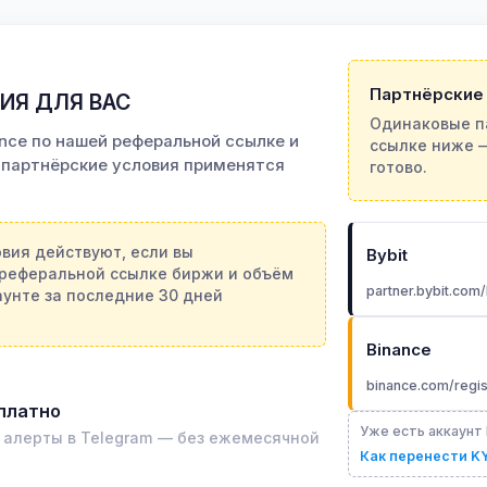
Партнёрские
ВИЯ ДЛЯ ВАС
Одинаковые п
ance по нашей реферальной ссылке и
ссылке ниже —
 партнёрские условия применятся
готово.
вия действуют, если вы
Bybit
 реферальной ссылке биржи и объём
partner.bybit.com
аунте за последние 30 дней
Binance
binance.com/regi
платно
Уже есть аккаунт 
 алерты в Telegram — без ежемесячной
Как перенести KY