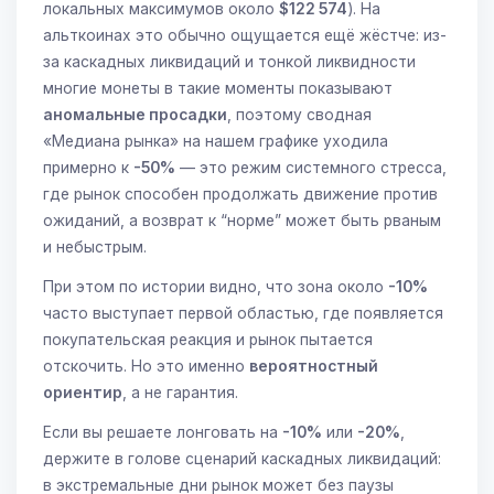
локальных максимумов около
$122 574
). На
альткоинах это обычно ощущается ещё жёстче: из-
за каскадных ликвидаций и тонкой ликвидности
многие монеты в такие моменты показывают
аномальные просадки
, поэтому сводная
«Медиана рынка» на нашем графике уходила
примерно к
-50%
— это режим системного стресса,
где рынок способен продолжать движение против
ожиданий, а возврат к “норме” может быть рваным
и небыстрым.
При этом по истории видно, что зона около
-10%
часто выступает первой областью, где появляется
покупательская реакция и рынок пытается
отскочить. Но это именно
вероятностный
ориентир
, а не гарантия.
Если вы решаете лонговать на
-10%
или
-20%
,
держите в голове сценарий каскадных ликвидаций:
в экстремальные дни рынок может без паузы